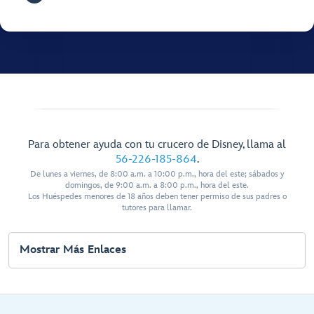
Para obtener ayuda con tu crucero de Disney, llama al
56-226-185-864
.
De lunes a viernes, de 8:00 a.m. a 10:00 p.m., hora del este; sábados y
domingos, de 9:00 a.m. a 8:00 p.m., hora del este.
Los Huéspedes menores de 18 años deben tener permiso de sus padres o
tutores para llamar.
Mostrar Más Enlaces