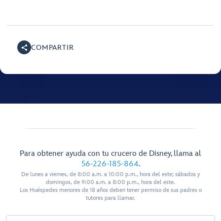
COMPARTIR
Para obtener ayuda con tu crucero de Disney, llama al
56-226-185-864
.
De lunes a viernes, de 8:00 a.m. a 10:00 p.m., hora del este; sábados y
domingos, de 9:00 a.m. a 8:00 p.m., hora del este.
Los Huéspedes menores de 18 años deben tener permiso de sus padres o
tutores para llamar.