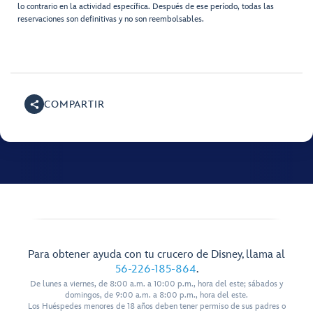
lo contrario en la actividad específica. Después de ese período, todas las
reservaciones son definitivas y no son reembolsables.
COMPARTIR
Para obtener ayuda con tu crucero de Disney, llama al
56-226-185-864
.
De lunes a viernes, de 8:00 a.m. a 10:00 p.m., hora del este; sábados y
domingos, de 9:00 a.m. a 8:00 p.m., hora del este.
Los Huéspedes menores de 18 años deben tener permiso de sus padres o