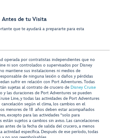
 Antes de tu Visita
rtante que te ayudará a prepararte para esta
ad operada por contratistas independientes que no
ine ni son controlados o supervisados por Disney
 no mantiene sus instalaciones ni medios de
responsable de ninguna lesión o daños y pérdidas
uedan sufrir en relación con Port Adventures. Todas
stán sujetas al contrato de crucero de
Disney Cruise
nido y las duraciones de Port Adventures se pueden
Cruise Line, y todas las actividades de Port Adventures
o cancelación según el clima, los cambios en el
s niños menores de 18 años deben estar acompañados
es, excepto para las actividades “solo para
s están sujetos a cambios sin aviso. Las cancelaciones
ías antes de la fecha de salida del crucero, a menos
la actividad específica. Después de ese período, todas
as y no son reembolsables.