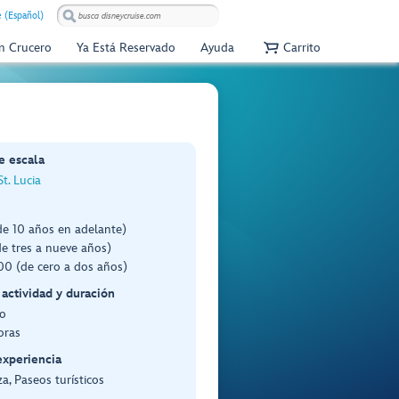
e (Español)
Un Crucero
Ya Está Reservado
Ayuda
Carrito
e escala
St. Lucia
de 10 años en adelante)
e tres a nueve años)
0 (de cero a dos años)
 actividad y duración
o
oras
experiencia
a, Paseos turísticos