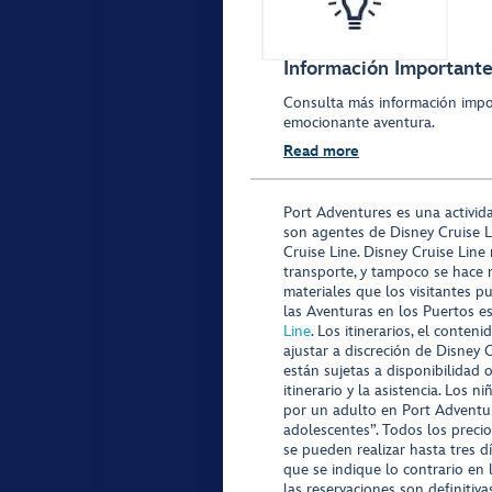
Información Importante
Consulta más información impo
emocionante aventura.
Read more
Port Adventures es una activid
son agentes de Disney Cruise L
Cruise Line. Disney Cruise Line
transporte, y tampoco se hace 
materiales que los visitantes p
las Aventuras en los Puertos e
Line
. Los itinerarios, el conte
ajustar a discreción de Disney 
están sujetas a disponibilidad 
itinerario y la asistencia. Lo
por un adulto en Port Adventur
adolescentes”. Todos los precio
se pueden realizar hasta tres d
que se indique lo contrario en 
las reservaciones son definitiv