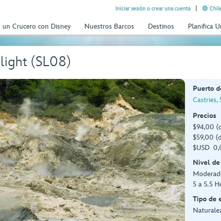
Iniciar sesión o crear una cuenta
Chil
n un Crucero con Disney
Nuestros Barcos
Destinos
Planifica 
elight (SL08)
Puerto d
Castries, 
Precios
$94,00 (
$59,00 (d
$USD 0,0
Nivel de
Moderad
5 a 5.5 H
Tipo de 
Naturalez