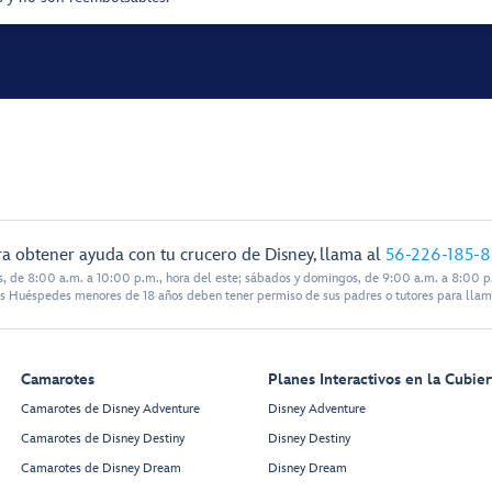
a obtener ayuda con tu crucero de Disney, llama al
56-226-185-
s, de 8:00 a.m. a 10:00 p.m., hora del este; sábados y domingos, de 9:00 a.m. a 8:00 p.
s Huéspedes menores de 18 años deben tener permiso de sus padres o tutores para llam
Camarotes
Planes Interactivos en la Cubier
Camarotes de Disney Adventure
Disney Adventure
Camarotes de Disney Destiny
Disney Destiny
Camarotes de Disney Dream
Disney Dream