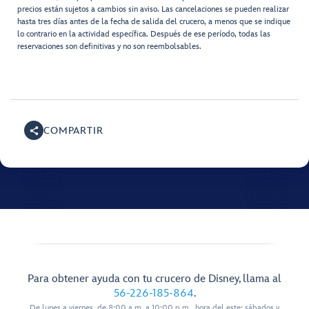
precios están sujetos a cambios sin aviso. Las cancelaciones se pueden realizar
hasta tres días antes de la fecha de salida del crucero, a menos que se indique
lo contrario en la actividad específica. Después de ese período, todas las
reservaciones son definitivas y no son reembolsables.
COMPARTIR
Para obtener ayuda con tu crucero de Disney, llama al
56-226-185-864
.
De lunes a viernes, de 8:00 a.m. a 10:00 p.m., hora del este; sábados y