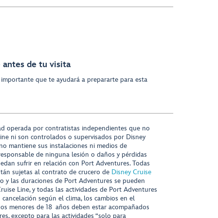
antes de tu visita
 importante que te ayudará a prepararte para esta
ad operada por contratistas independientes que no
ine ni son controlados o supervisados por Disney
 no mantiene sus instalaciones ni medios de
responsable de ninguna lesión o daños y pérdidas
uedan sufrir en relación con Port Adventures. Todas
stán sujetas al contrato de crucero de
Disney Cruise
nido y las duraciones de Port Adventures se pueden
Cruise Line, y todas las actividades de Port Adventures
o cancelación según el clima, los cambios en el
s niños menores de 18 años deben estar acompañados
es, excepto para las actividades “solo para