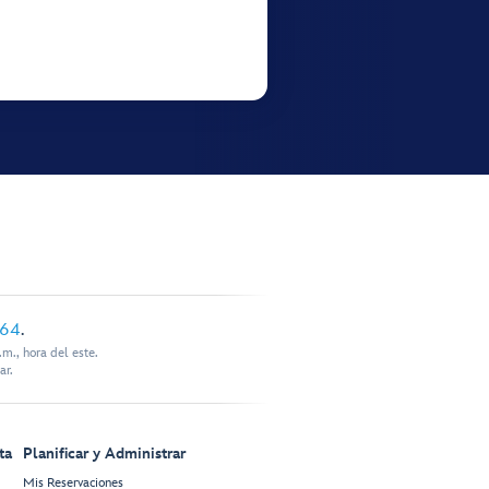
864
.
m., hora del este.
ar.
ta
Planificar y Administrar
Mis Reservaciones