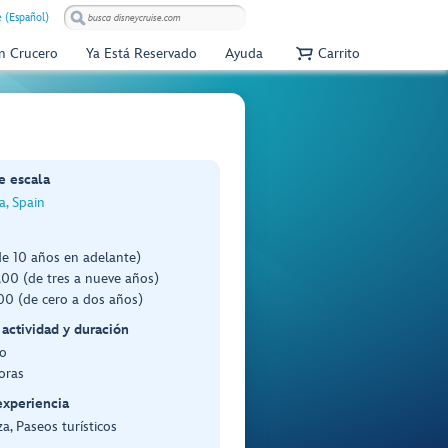
e (Español)
Un Crucero
Ya Está Reservado
Ayuda
Carrito
e escala
a, Spain
de 10 años en adelante)
00 (de tres a nueve años)
0 (de cero a dos años)
 actividad y duración
o
oras
experiencia
a, Paseos turísticos