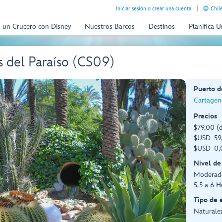
Iniciar sesión o crear una cuenta
Chil
n un Crucero con Disney
Nuestros Barcos
Destinos
Planifica 
s del Paraíso (CS09)
Puerto d
Cartagen
Precios
$79,00 (
$USD 59,
$USD 0,0
Nivel de
Moderad
5.5 a 6 H
Tipo de 
Naturalez