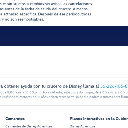
s están sujetos a cambios sin aviso. Las cancelaciones
ías antes de la fecha de salida del crucero, a menos
la actividad específica. Después de ese período, todas
as y no son reembolsables.
a obtener ayuda con tu crucero de Disney, llama al
56-226-185-
s, de 8:00 a.m. a 10:00 p.m., hora del este; sábados y domingos, de 9:00 a.m. a 8:00 p.
s Huéspedes menores de 18 años deben tener permiso de sus padres o tutores para llam
Camarotes
Planes Interactivos en la Cubier
Camarotes de Disney Adventure
Disney Adventure