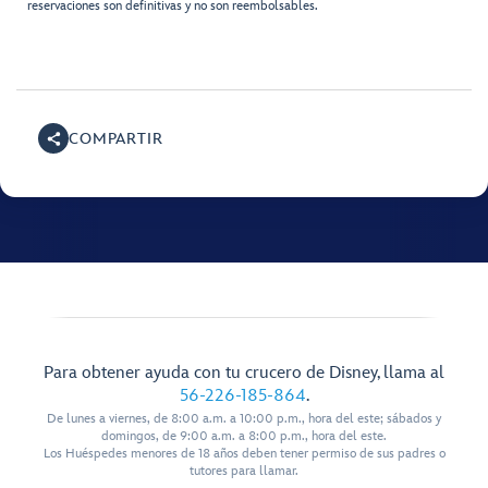
reservaciones son definitivas y no son reembolsables.
COMPARTIR
Para obtener ayuda con tu crucero de Disney, llama al
56-226-185-864
.
De lunes a viernes, de 8:00 a.m. a 10:00 p.m., hora del este; sábados y
domingos, de 9:00 a.m. a 8:00 p.m., hora del este.
Los Huéspedes menores de 18 años deben tener permiso de sus padres o
tutores para llamar.