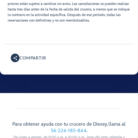
precios están sujetos a cambios sin aviso. Las cancelaciones se pueden realizar
hasta tres días antes de la fecha de salida del crucero, a menos que se indique
lo contrario en la actividad específica. Después de ese período, todas las
reservaciones son definitivas y no son reembolsables.
COMPARTIR
Para obtener ayuda con tu crucero de Disney, llama al
56-226-185-864
.
De lunes a viernes, de 8:00 a.m. a 10:00 p.m., hora del este; sábados y