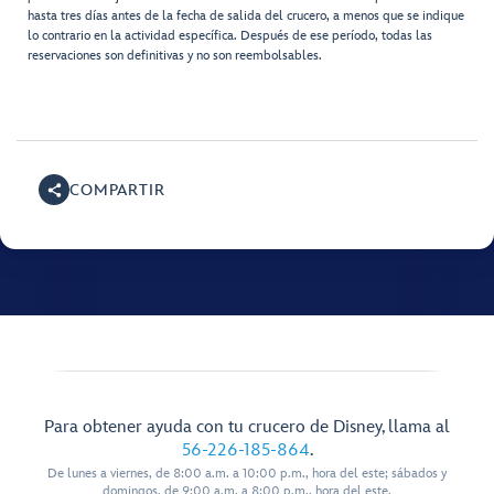
hasta tres días antes de la fecha de salida del crucero, a menos que se indique
lo contrario en la actividad específica. Después de ese período, todas las
reservaciones son definitivas y no son reembolsables.
COMPARTIR
Para obtener ayuda con tu crucero de Disney, llama al
56-226-185-864
.
De lunes a viernes, de 8:00 a.m. a 10:00 p.m., hora del este; sábados y
domingos, de 9:00 a.m. a 8:00 p.m., hora del este.