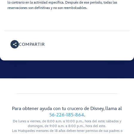
lo contrario en la actividad específica. Después de ese período, todas las
reservaciones son definitivas y no son reembolsables.
COMPARTIR
Para obtener ayuda con tu crucero de Disney, llama al
56-226-185-864
.
De lunes a viernes, de 8:00 a.m. a 10:00 p.m., hora del este; sábados y
domingos, de 9:00 a.m. a 8:00 p.m., hora del este.
Los Huéspedes menores de 18 años deben tener permiso de sus padres o