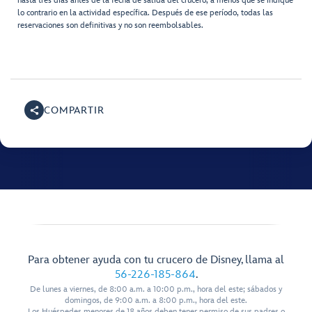
hasta tres días antes de la fecha de salida del crucero, a menos que se indique
lo contrario en la actividad específica. Después de ese período, todas las
reservaciones son definitivas y no son reembolsables.
COMPARTIR
Para obtener ayuda con tu crucero de Disney, llama al
56-226-185-864
.
De lunes a viernes, de 8:00 a.m. a 10:00 p.m., hora del este; sábados y
domingos, de 9:00 a.m. a 8:00 p.m., hora del este.
Los Huéspedes menores de 18 años deben tener permiso de sus padres o