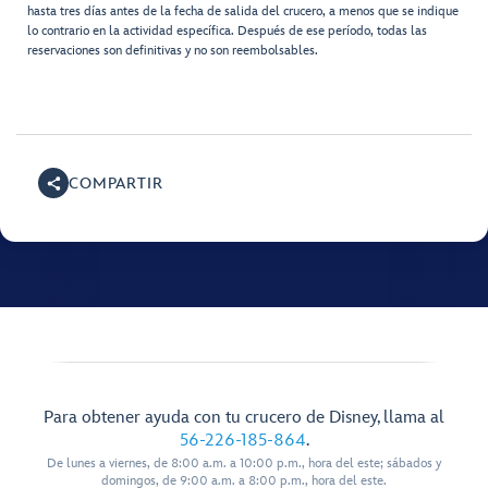
hasta tres días antes de la fecha de salida del crucero, a menos que se indique
lo contrario en la actividad específica. Después de ese período, todas las
reservaciones son definitivas y no son reembolsables.
COMPARTIR
Para obtener ayuda con tu crucero de Disney, llama al
56-226-185-864
.
De lunes a viernes, de 8:00 a.m. a 10:00 p.m., hora del este; sábados y
domingos, de 9:00 a.m. a 8:00 p.m., hora del este.