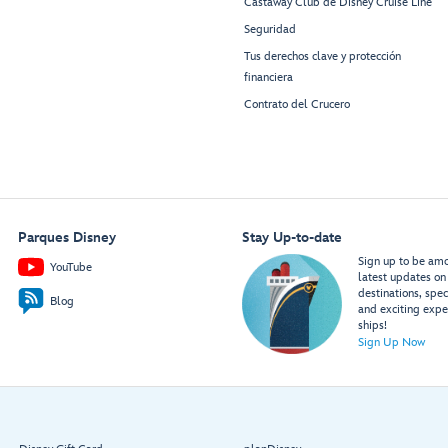
Castaway Club de Disney Cruise Line
Seguridad
Tus derechos clave y protección
financiera
Contrato del Crucero
Parques Disney
Stay Up-to-date
Sign up to be amon
YouTube
latest updates on 
destinations, spec
Blog
and exciting expe
ships!
Sign Up Now