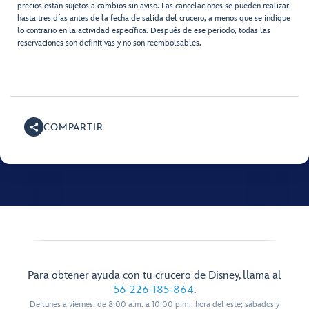
precios están sujetos a cambios sin aviso. Las cancelaciones se pueden realizar
hasta tres días antes de la fecha de salida del crucero, a menos que se indique
lo contrario en la actividad específica. Después de ese período, todas las
reservaciones son definitivas y no son reembolsables.
COMPARTIR
Para obtener ayuda con tu crucero de Disney, llama al
56-226-185-864
.
De lunes a viernes, de 8:00 a.m. a 10:00 p.m., hora del este; sábados y