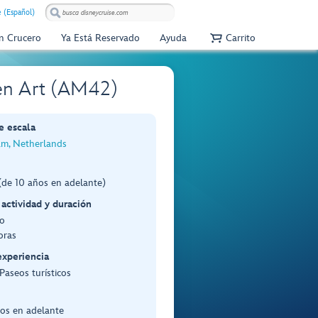
e (Español)
Un Crucero
Ya Está Reservado
Ayuda
Carrito
len Art (AM42)
e escala
m, Netherlands
(de 10 años en adelante)
 actividad y duración
o
oras
experiencia
 Paseos turísticos
os en adelante