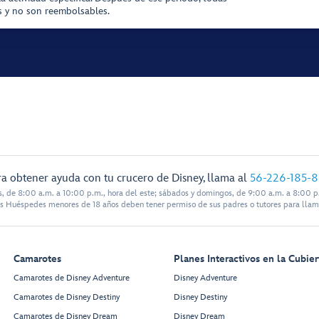
as y no son reembolsables.
a obtener ayuda con tu crucero de Disney, llama al
56-226-185-
s, de 8:00 a.m. a 10:00 p.m., hora del este; sábados y domingos, de 9:00 a.m. a 8:00 p.
s Huéspedes menores de 18 años deben tener permiso de sus padres o tutores para llam
Camarotes
Planes Interactivos en la Cubier
Camarotes de Disney Adventure
Disney Adventure
Camarotes de Disney Destiny
Disney Destiny
Camarotes de Disney Dream
Disney Dream