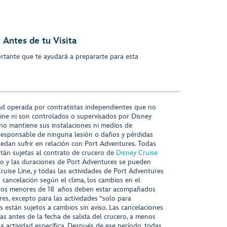
 Antes de tu Visita
rtante que te ayudará a prepararte para esta
ad operada por contratistas independientes que no
ine ni son controlados o supervisados por Disney
 no mantiene sus instalaciones ni medios de
responsable de ninguna lesión o daños y pérdidas
uedan sufrir en relación con Port Adventures. Todas
stán sujetas al contrato de crucero de
Disney Cruise
nido y las duraciones de Port Adventures se pueden
Cruise Line, y todas las actividades de Port Adventures
o cancelación según el clima, los cambios en el
s niños menores de 18 años deben estar acompañados
es, excepto para las actividades “solo para
s están sujetos a cambios sin aviso. Las cancelaciones
ías antes de la fecha de salida del crucero, a menos
la actividad específica. Después de ese período, todas