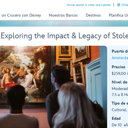
Iniciar sesión o crear una cuenta
Chil
n un Crucero con Disney
Nuestros Barcos
Destinos
Planifica 
 Exploring the Impact & Legacy of Sto
Puerto d
Amsterda
Precios
$259,00 
Nivel de
Moderad
7.5 a 8 H
Tipo de 
Cultural,
Edad
De 10 añ