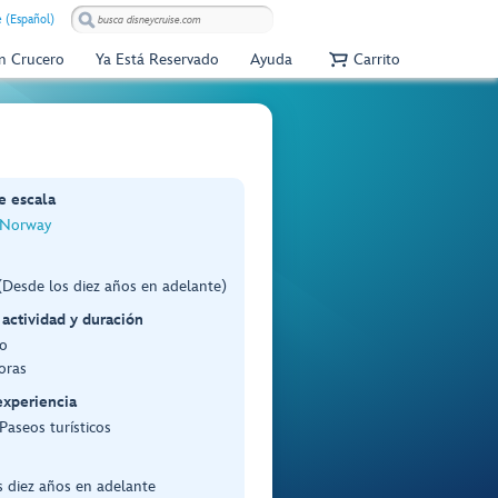
e (Español)
Un Crucero
Ya Está Reservado
Ayuda
Carrito
e escala
 Norway
Desde los diez años en adelante)
 actividad y duración
o
oras
experiencia
 Paseos turísticos
 diez años en adelante