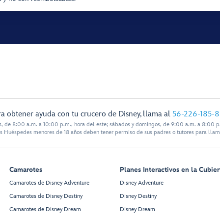
a obtener ayuda con tu crucero de Disney, llama al
56-226-185-
s, de 8:00 a.m. a 10:00 p.m., hora del este; sábados y domingos, de 9:00 a.m. a 8:00 p.
s Huéspedes menores de 18 años deben tener permiso de sus padres o tutores para llam
Camarotes
Planes Interactivos en la Cubier
Camarotes de Disney Adventure
Disney Adventure
Camarotes de Disney Destiny
Disney Destiny
Camarotes de Disney Dream
Disney Dream