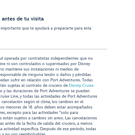
antes de tu visita
 importante que te ayudará a prepararte para esta
ad operada por contratistas independientes que no
ine ni son controlados o supervisados por Disney
 no mantiene sus instalaciones ni medios de
responsable de ninguna lesión o daños y pérdidas
uedan sufrir en relación con Port Adventures. Todas
stán sujetas al contrato de crucero de
Disney Cruise
nido y las duraciones de Port Adventures se pueden
Cruise Line, y todas las actividades de Port Adventures
o cancelación según el clima, los cambios en el
s niños menores de 18 años deben estar acompañados
es, excepto para las actividades “solo para
s están sujetos a cambios sin aviso. Las cancelaciones
ías antes de la fecha de salida del crucero, a menos
la actividad específica. Después de ese período, todas
as y no son reembolsables.