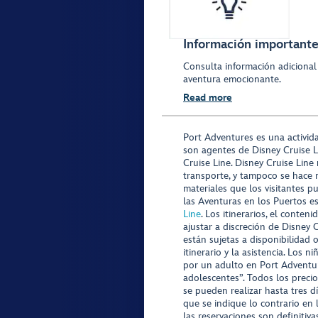
Información importante 
Consulta información adicional
aventura emocionante.
Read more
Port Adventures es una activid
son agentes de Disney Cruise L
Cruise Line. Disney Cruise Line
transporte, y tampoco se hace 
materiales que los visitantes p
las Aventuras en los Puertos e
Line
. Los itinerarios, el conte
ajustar a discreción de Disney 
están sujetas a disponibilidad 
itinerario y la asistencia. Lo
por un adulto en Port Adventur
adolescentes”. Todos los precio
se pueden realizar hasta tres d
que se indique lo contrario en 
las reservaciones son definitiv