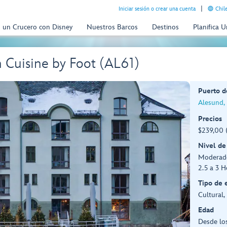
Iniciar sesión o crear una cuenta
Chil
n un Crucero con Disney
Nuestros Barcos
Destinos
Planifica 
 Cuisine by Foot (AL61)
Puerto d
Alesund,
Precios
$239,00 (
Nivel de
Moderad
2.5 a 3 H
Tipo de 
Cultural,
Edad
Desde los