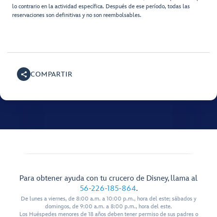
lo contrario en la actividad específica. Después de ese período, todas las
reservaciones son definitivas y no son reembolsables.
COMPARTIR
Para obtener ayuda con tu crucero de Disney, llama al
56-226-185-864
.
De lunes a viernes, de 8:00 a.m. a 10:00 p.m., hora del este; sábados y
domingos, de 9:00 a.m. a 8:00 p.m., hora del este.
Los Huéspedes menores de 18 años deben tener permiso de sus padres o