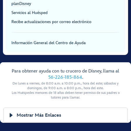
planDisney
Servicios al Huésped
Recibe actualizaciones por correo electrónico
Información General del Centro de Ayuda
Para obtener ayuda con tu crucero de Disney, llama al
56-226-185-864
.
De lunes a viernes, de 8:00 a.m. a 10:00 p.m., hora del este; sábados y
domingos, de 9:00 a.m. a 8:00 p.m., hora del este.
Los Huéspedes menores de 18 años deben tener permiso de sus padres o
tutores para llamar.
Mostrar Más Enlaces