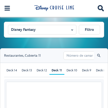
Disney Fantasy
Filtro
Restaurantes
,
Cubierta 11
Deck 14
Deck 13
Deck 12
Deck 11
Deck 10
Deck 9
Deck 8