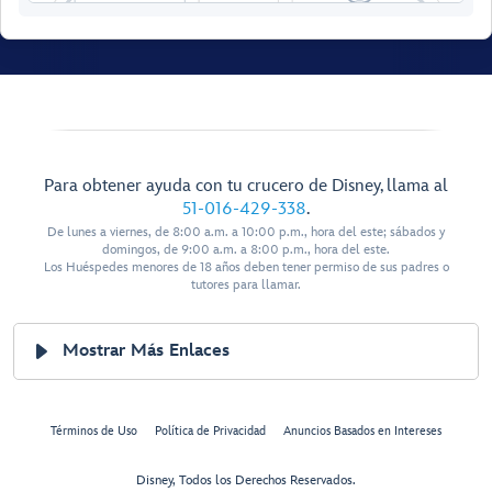
Locker
Senses
11002
Rainforest
Room
11004
Female
11006
Locker
11008
Para obtener ayuda con tu crucero de Disney, llama al
11010
51-016-429-338
.
Senses Fitness
11012
Center
De lunes a viernes, de 8:00 a.m. a 10:00 p.m., hora del este; sábados y
domingos, de 9:00 a.m. a 8:00 p.m., hora del este.
Los Huéspedes menores de 18 años deben tener permiso de sus padres o
11014
tutores para llamar.
11016
Mostrar Más Enlaces
11018
Senses
Spa & Salon
11020
Términos de Uso
Política de Privacidad
Anuncios Basados en Intereses
11022
Disney, Todos los Derechos Reservados.