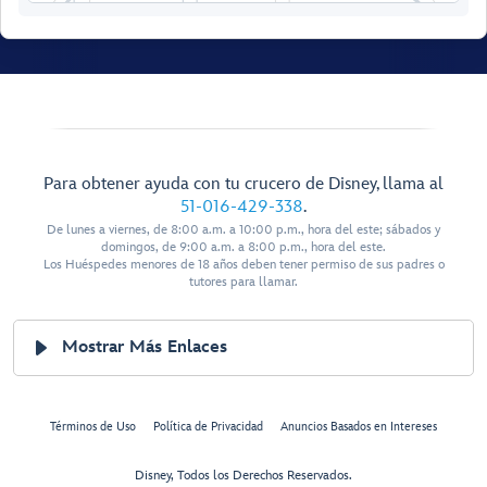
Locker
Senses
11002
Rainforest
Room
11004
Female
11006
Locker
11008
Para obtener ayuda con tu crucero de Disney, llama al
11010
51-016-429-338
.
Senses Fitness
11012
Center
De lunes a viernes, de 8:00 a.m. a 10:00 p.m., hora del este; sábados y
domingos, de 9:00 a.m. a 8:00 p.m., hora del este.
Los Huéspedes menores de 18 años deben tener permiso de sus padres o
11014
tutores para llamar.
11016
Mostrar Más Enlaces
11018
Senses
Spa & Salon
11020
Términos de Uso
Política de Privacidad
Anuncios Basados en Intereses
11022
Disney, Todos los Derechos Reservados.