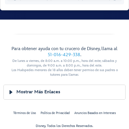
12006
12506
12008
12508
12510
12010
Concierge
12012
12512
Lounge
Para obtener ayuda con tu crucero de Disney, llama al
12014
12514
51-016-429-338
.
De lunes a viernes, de 8:00 a.m. a 10:00 p.m., hora del este; sábados y
12516
12016
domingos, de 9:00 a.m. a 8:00 p.m., hora del este.
Los Huéspedes menores de 18 años deben tener permiso de sus padres o
12018
12518
tutores para llamar.
12020
12520
Mostrar Más Enlaces
12022
12522
12024
12524
Términos de Uso
Política de Privacidad
Anuncios Basados en Intereses
12026
12526
Disney, Todos los Derechos Reservados.