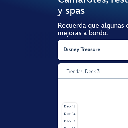
y spas
Recuerda que algunas c
mejoras a bordo.
Disney Treasure
Tiendas,
Deck 3
Deck 15
Deck 14
Deck 13