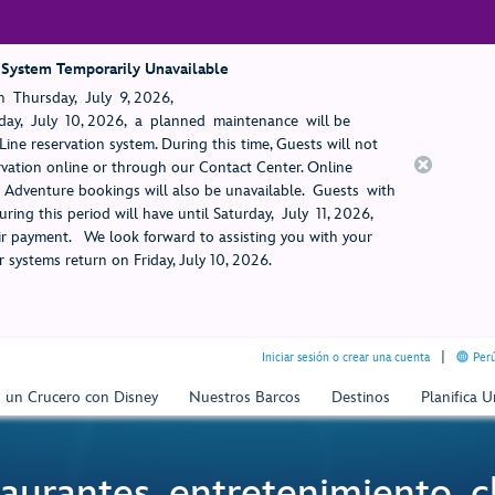
 System Temporarily Unavailable
 Thursday, July 9, 2026,
ay, July 10, 2026, a planned maintenance will be
ine reservation system. During this time, Guests will not
rvation online or through our Contact Center. Online
rt Adventure bookings will also be unavailable. Guests with
ring this period will have until Saturday, July 11, 2026,
 payment. We look forward to assisting you with your
 systems return on Friday, July 10, 2026.
Iniciar sesión o crear una cuenta
Perú
n un Crucero con Disney
Nuestros Barcos
Destinos
Planifica 
aurantes, entretenimiento, cl