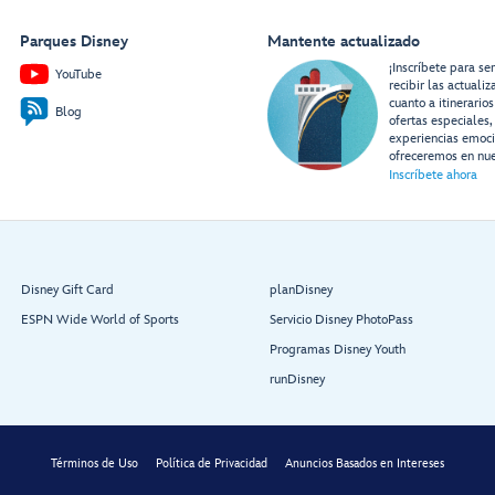
Grand Hall
Parques Disney
Mantente actualizado
¡Inscríbete para se
YouTube
recibir las actuali
cuanto a itinerarios
Blog
ofertas especiales,
experiencias emoc
ofreceremos en nue
Inscríbete ahora
1923:
1923:
Walt Disney
Roy Disney
Disney Gift Card
planDisney
Aft Elevator
ESPN Wide World of Sports
Servicio Disney PhotoPass
Lobby
Programas Disney Youth
runDisney
Términos de Uso
Política de Privacidad
Anuncios Basados en Intereses