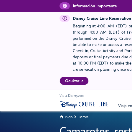
Información Importante
Disney Cruise Line Reservation
Beginning at 4:00 AM (EDT) on
through 4:00 AM (EDT) of Frid
performed on the Disney Cruise L
be able to make or access a rese
Check-in, Cruise Activity and Po
deposits or final payments due du
at 10:00 PM (EDT) to make their
cruise vacation planning once our
Ocultar
Visita Disney.com
Viaja e
Inicio
Barcos


Camarotes, rest