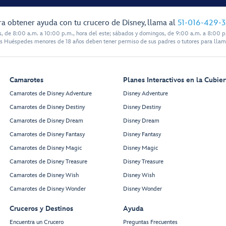
ra obtener ayuda con tu crucero de Disney, llama al
51-016-429-
s, de 8:00 a.m. a 10:00 p.m., hora del este; sábados y domingos, de 9:00 a.m. a 8:00 p.
s Huéspedes menores de 18 años deben tener permiso de sus padres o tutores para llam
Walt Disney
Theatre
Camarotes
Planes Interactivos en la Cubier
Camarotes de Disney Adventure
Disney Adventure
Camarotes de Disney Destiny
Disney Destiny
Camarotes de Disney Dream
Disney Dream
Camarotes de Disney Fantasy
Disney Fantasy
Restroom
Restroom
Camarotes de Disney Magic
Disney Magic
Camarotes de Disney Treasure
Disney Treasure
Camarotes de Disney Wish
Disney Wish
Preludes
Preludes
Forward Elevator
Camarotes de Disney Wonder
Disney Wonder
Lobby
Cruceros y Destinos
Ayuda
3 Wishes
Encuentra un Crucero
Preguntas Frecuentes