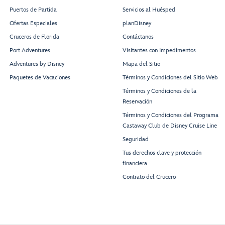
Puertos de Partida
Servicios al Huésped
Treasures
Ofertas Especiales
planDisney
Untold
Once Upon
A Time
Cruceros de Florida
Contáctanos
Port Adventures
Visitantes con Impedimentos
Adventures by Disney
Mapa del Sitio
The Haunted
Skipper Society
Paquetes de Vacaciones
Términos y Condiciones del Sitio Web
Mansion
Royal
Parlor
Regalia
Términos y Condiciones de la
Reservación
Términos y Condiciones del Programa
Castaway Club de Disney Cruise Line
Palace
Scat Cat
Seguridad
Treasures
Lounge
Tus derechos clave y protección
Restroom
Restroom
financiera
Contrato del Crucero
Grand Hall
Stage
Oceaneer
Club
Check-In