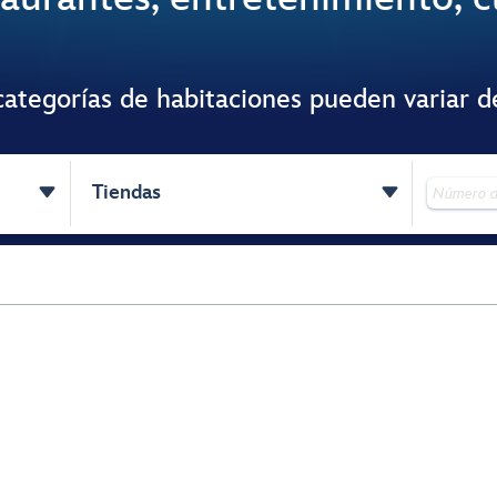
ategorías de habitaciones pueden variar d


Tiendas