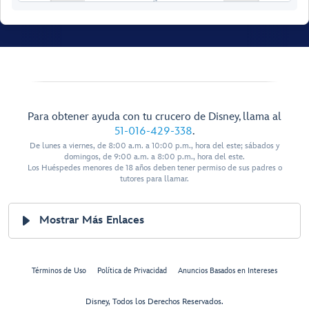
Walt Disney Theatre
Para obtener ayuda con tu crucero de Disney, llama al
Restroom
Pics Photo Shop
51-016-429-338
.
De lunes a viernes, de 8:00 a.m. a 10:00 p.m., hora del este; sábados y
Restroom
domingos, de 9:00 a.m. a 8:00 p.m., hora del este.
Los Huéspedes menores de 18 años deben tener permiso de sus padres o
tutores para llamar.
Mostrar Más Enlaces
Disney
Términos de Uso
Política de Privacidad
Anuncios Basados en Intereses
Studio
Lumiere
Disney, Todos los Derechos Reservados.
Bibbidi