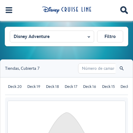
Disney Adventure
Filtro
Tiendas
,
Cubierta 7
Deck 20
Deck 19
Deck 18
Deck 17
Deck 16
Deck 15
Deck 1