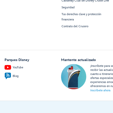
Castaway Club de Disney Cruise Line
Seguridad
Tus derechos clave y protección
financiera
Contrato del Crucero
Parques Disney
Mantente actualizado
¡Inscríbete para s
YouTube
recibir las actual
cuanto a itinerari
Blog
ofertas especiale
experiencias emo
ofreceremos en nu
Inscríbete ahora