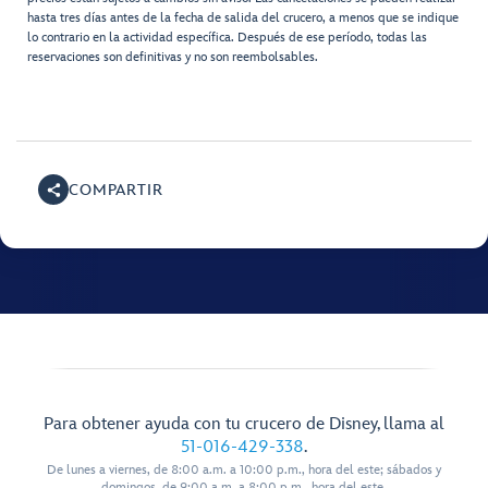
hasta tres días antes de la fecha de salida del crucero, a menos que se indique
lo contrario en la actividad específica. Después de ese período, todas las
reservaciones son definitivas y no son reembolsables.
COMPARTIR
Para obtener ayuda con tu crucero de Disney, llama al
51-016-429-338
.
De lunes a viernes, de 8:00 a.m. a 10:00 p.m., hora del este; sábados y
domingos, de 9:00 a.m. a 8:00 p.m., hora del este.