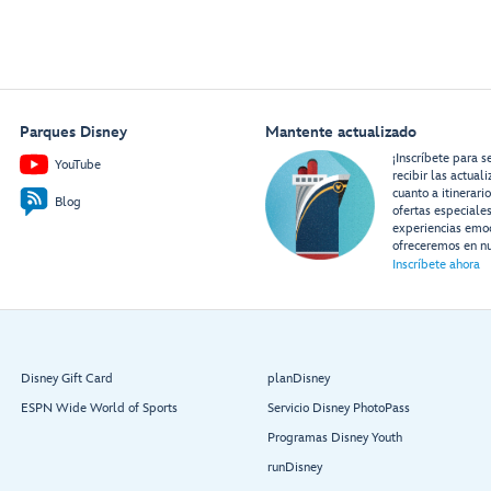
Parques Disney
Mantente actualizado
¡Inscríbete para s
YouTube
recibir las actual
cuanto a itinerari
Blog
ofertas especiale
experiencias emo
ofreceremos en nu
Inscríbete ahora
Disney Gift Card
planDisney
ESPN Wide World of Sports
Servicio Disney PhotoPass
Programas Disney Youth
runDisney