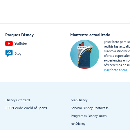
Parques Disney
Mantente actualizado
¡Inscríbete para s
YouTube
recibir las actual
cuanto a itinerari
Blog
ofertas especiale
experiencias emo
ofreceremos en nu
Inscríbete ahora
Disney Gift Card
planDisney
ESPN Wide World of Sports
Servicio Disney PhotoPass
Programas Disney Youth
runDisney