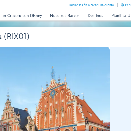
Iniciar sesión o crear una cuenta
Perú
n un Crucero con Disney
Nuestros Barcos
Destinos
Planifica 
a (RIX01)