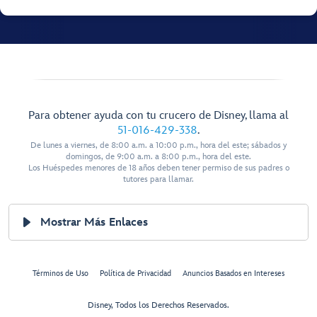
Para obtener ayuda con tu crucero de Disney, llama al
51-016-429-338
.
De lunes a viernes, de 8:00 a.m. a 10:00 p.m., hora del este; sábados y
domingos, de 9:00 a.m. a 8:00 p.m., hora del este.
Los Huéspedes menores de 18 años deben tener permiso de sus padres o
tutores para llamar.
Mostrar Más Enlaces
Términos de Uso
Política de Privacidad
Anuncios Basados en Intereses
Disney, Todos los Derechos Reservados.