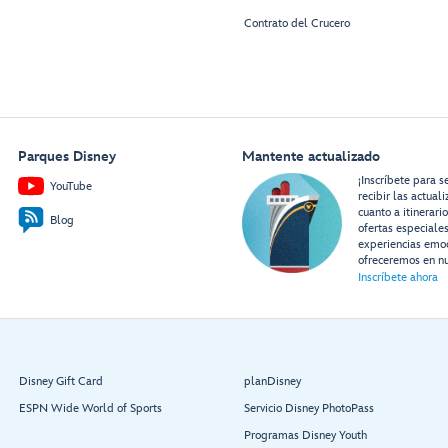
Contrato del Crucero
Parques Disney
Mantente actualizado
¡Inscríbete para s
YouTube
recibir las actual
cuanto a itinerari
Blog
ofertas especiale
experiencias emo
ofreceremos en nu
Inscríbete ahora
Disney Gift Card
planDisney
ESPN Wide World of Sports
Servicio Disney PhotoPass
Programas Disney Youth