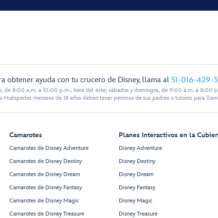
ra obtener ayuda con tu crucero de Disney, llama al
51-016-429-
s, de 8:00 a.m. a 10:00 p.m., hora del este; sábados y domingos, de 9:00 a.m. a 8:00 p.
s Huéspedes menores de 18 años deben tener permiso de sus padres o tutores para llam
Camarotes
Planes Interactivos en la Cubier
Camarotes de Disney Adventure
Disney Adventure
Camarotes de Disney Destiny
Disney Destiny
Camarotes de Disney Dream
Disney Dream
Camarotes de Disney Fantasy
Disney Fantasy
Camarotes de Disney Magic
Disney Magic
Camarotes de Disney Treasure
Disney Treasure