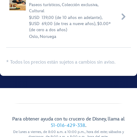
Paseos turísticos
,
Colección exclusiva
,
Cultural

$USD 139,00 (de 10 años en adelante),
$USD 69,00 (de tres a nueve años), $0.00*
(de cero a dos años)
Oslo, Noruega
* Todos los precios están sujetos a cambios sin aviso.
Para obtener ayuda con tu crucero de Disney, llama al
51-016-429-338
.
De lunes a viernes, de 8:00 a.m. a 10:00 p.m., hora del este; sábados y
domingos, de 9:00 a.m. a 8:00 p.m., hora del este.