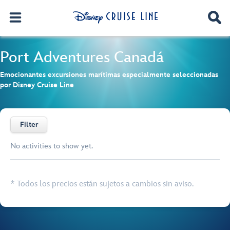
Port Adventures
Canadá
Emocionantes excursiones marítimas especialmente seleccionadas
por Disney Cruise Line
Filter
No activities to show yet.
Browse list
* Todos los precios están sujetos a cambios sin aviso.