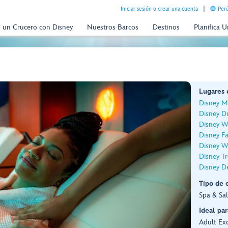
Iniciar sesión o crear una cuenta
Perú
n un Crucero con Disney
Nuestros Barcos
Destinos
Planifica 
n
Lugares
Disney M
Disney D
Disney W
Disney F
Disney W
Disney T
Disney De
Tipo de 
Spa & Sa
Ideal par
Adult Exc