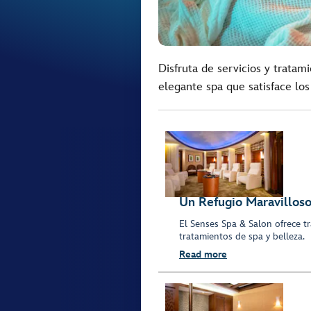
Disfruta de servicios y tratam
elegante spa que satisface los
Un Refugio Maravilloso
El Senses Spa & Salon ofrece t
tratamientos de spa y belleza.
Read more