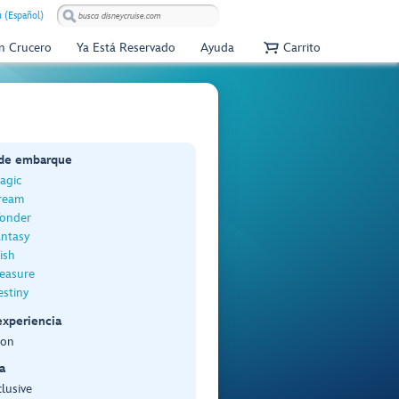
 (Español)
Un Crucero
Ya Está Reservado
Ayuda
Carrito
 de embarque
agic
ream
onder
antasy
ish
reasure
stiny
experiencia
lon
a
lusive