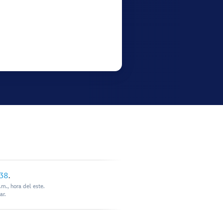
338
.
m., hora del este.
ar.