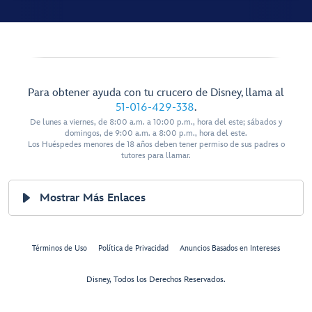
Para obtener ayuda con tu crucero de Disney, llama al
51-016-429-338
.
De lunes a viernes, de 8:00 a.m. a 10:00 p.m., hora del este; sábados y
domingos, de 9:00 a.m. a 8:00 p.m., hora del este.
Los Huéspedes menores de 18 años deben tener permiso de sus padres o
tutores para llamar.
Mostrar Más Enlaces
Términos de Uso
Política de Privacidad
Anuncios Basados en Intereses
Disney, Todos los Derechos Reservados.