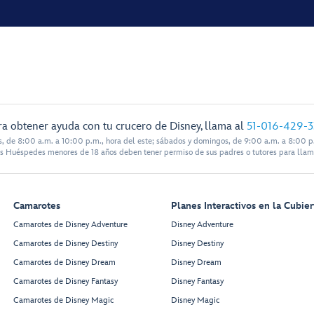
ra obtener ayuda con tu crucero de Disney, llama al
51-016-429-
s, de 8:00 a.m. a 10:00 p.m., hora del este; sábados y domingos, de 9:00 a.m. a 8:00 p.
s Huéspedes menores de 18 años deben tener permiso de sus padres o tutores para llam
Camarotes
Planes Interactivos en la Cubier
Camarotes de Disney Adventure
Disney Adventure
Camarotes de Disney Destiny
Disney Destiny
Camarotes de Disney Dream
Disney Dream
Camarotes de Disney Fantasy
Disney Fantasy
Camarotes de Disney Magic
Disney Magic