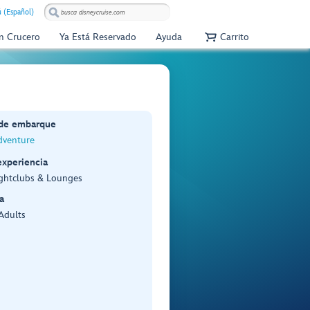
 (Español)
Un Crucero
Ya Está Reservado
Ayuda
Carrito
 de embarque
dventure
experiencia
ightclubs & Lounges
a
 Adults