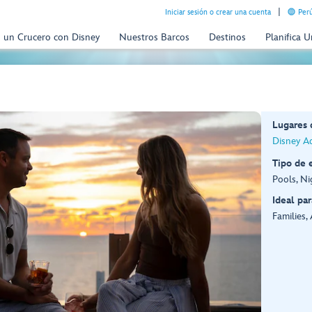
Iniciar sesión o crear una cuenta
Perú
n un Crucero con Disney
Nuestros Barcos
Destinos
Planifica 
Lugares
Disney A
Tipo de 
Pools, N
Ideal par
Families,