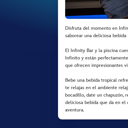
Disfruta del momento en Infini
saborear una deliciosa bebida
El Infinity Bar y la piscina cu
Infinito y están perfectamente
que ofrecen impresionantes vi
Bebe una bebida tropical refre
te relajas en el ambiente rela
bocadillo, date un chapuzón, re
deliciosa bebida que da en el
aventura.