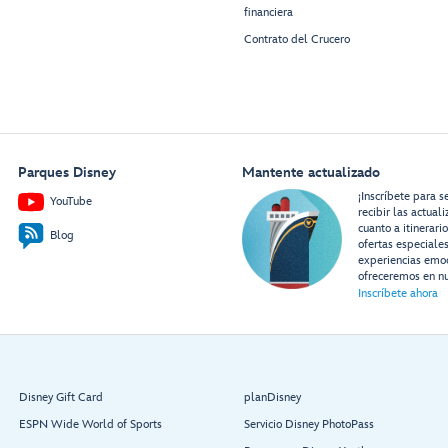
financiera
Contrato del Crucero
Parques Disney
Mantente actualizado
¡Inscríbete para s
YouTube
recibir las actual
cuanto a itinerari
Blog
ofertas especiale
experiencias emo
ofreceremos en nu
Inscríbete ahora
Disney Gift Card
planDisney
ESPN Wide World of Sports
Servicio Disney PhotoPass