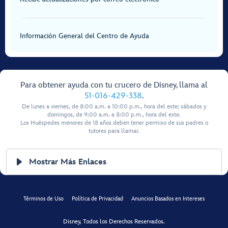
Información General del Centro de Ayuda
Para obtener ayuda con tu crucero de Disney, llama al
51-016-429-338
.
De lunes a viernes, de 8:00 a.m. a 10:00 p.m., hora del este; sábados y
domingos, de 9:00 a.m. a 8:00 p.m., hora del este.
Los Huéspedes menores de 18 años deben tener permiso de sus padres o
tutores para llamar.
Mostrar Más Enlaces
Términos de Uso
Política de Privacidad
Anuncios Basados en Intereses
Disney, Todos los Derechos Reservados.