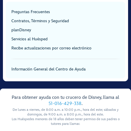
Preguntas Frecuentes
Contratos, Términos y Seguridad
planDisney
Servicios al Huésped
Recibe actualizaciones por correo electrónico
Información General del Centro de Ayuda
Para obtener ayuda con tu crucero de Disney, llama al
51-016-429-338
.
De lunes a viernes, de 8:00 a.m. a 10:00 p.m., hora del este; sábados y
domingos, de 9:00 a.m. a 8:00 p.m., hora del este.
Los Huéspedes menores de 18 años deben tener permiso de sus padres o
tutores para llamar.