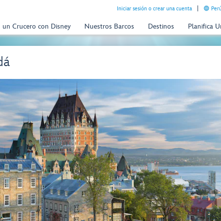
Iniciar sesión o crear una cuenta
Perú
n un Crucero con Disney
Nuestros Barcos
Destinos
Planifica 
dá