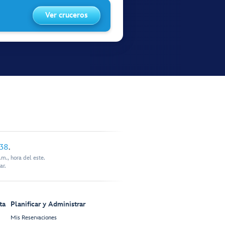
Ver cruceros
338
.
m., hora del este.
ar.
ta
Planificar y Administrar
Mis Reservaciones