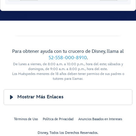
Para obtener ayuda con tu crucero de Disney, llama al
Walt Disney
Theatre
52-558-000-8910
.
De lunes a viernes, de 8:00 a.m. a 10:00 p.m., hora del este; sábados y
domingos, de 9:00 a.m. a 8:00 p.m., hora del este.
Los Huéspedes menores de 18 años deben tener permiso de sus padres o
tutores para llamar.
Mostrar Más Enlaces
Restroom
Restroom
Preludes
Preludes
Términos de Uso
Política de Privacidad
Anuncios Basados en Intereses
Forward Elevator
Lobby
Disney, Todos los Derechos Reservados.