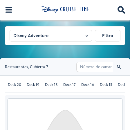
Disney Adventure
Filtro
Restaurantes
,
Cubierta 7
Deck 20
Deck 19
Deck 18
Deck 17
Deck 16
Deck 15
Deck 1