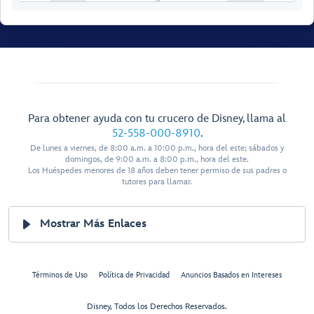
W
alt Disney Theat
r
e
Para obtener ayuda con tu crucero de Disney, llama al
Rest
r
oom
Pics Photo Shop
52-558-000-8910
.
De lunes a viernes, de 8:00 a.m. a 10:00 p.m., hora del este; sábados y
Rest
r
oom
domingos, de 9:00 a.m. a 8:00 p.m., hora del este.
Los Huéspedes menores de 18 años deben tener permiso de sus padres o
tutores para llamar.
Mostrar Más Enlaces
Disney
Términos de Uso
Política de Privacidad
Anuncios Basados en Intereses
Studio
Disney, Todos los Derechos Reservados.
Private
Bibbidi