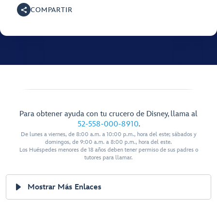
COMPARTIR
Para obtener ayuda con tu crucero de Disney, llama al
52-558-000-8910
.
De lunes a viernes, de 8:00 a.m. a 10:00 p.m., hora del este; sábados y
domingos, de 9:00 a.m. a 8:00 p.m., hora del este.
Los Huéspedes menores de 18 años deben tener permiso de sus padres o
tutores para llamar.
Mostrar Más Enlaces