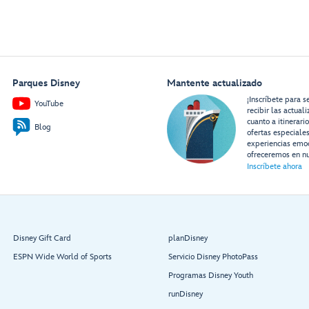
Parques Disney
Mantente actualizado
¡Inscríbete para s
YouTube
recibir las actual
cuanto a itinerari
Blog
ofertas especiale
experiencias emo
ofreceremos en nu
Inscríbete ahora
Disney Gift Card
planDisney
ESPN Wide World of Sports
Servicio Disney PhotoPass
Programas Disney Youth
runDisney