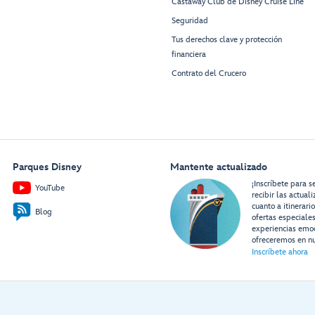
Castaway Club de Disney Cruise Line
Seguridad
Tus derechos clave y protección
financiera
Contrato del Crucero
Parques Disney
Mantente actualizado
¡Inscríbete para s
YouTube
recibir las actual
cuanto a itinerari
Blog
ofertas especiale
experiencias emo
ofreceremos en nu
Inscríbete ahora