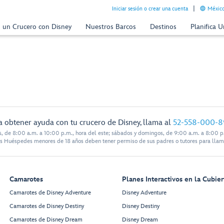
Iniciar sesión o crear una cuenta
México
n un Crucero con Disney
Nuestros Barcos
Destinos
Planifica 
a obtener ayuda con tu crucero de Disney, llama al
52-558-000-8
s, de 8:00 a.m. a 10:00 p.m., hora del este; sábados y domingos, de 9:00 a.m. a 8:00 p.
s Huéspedes menores de 18 años deben tener permiso de sus padres o tutores para llam
Camarotes
Planes Interactivos en la Cubier
Camarotes de Disney Adventure
Disney Adventure
Camarotes de Disney Destiny
Disney Destiny
Camarotes de Disney Dream
Disney Dream