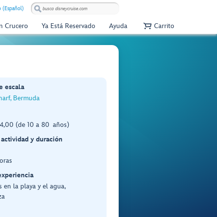
 (Español)
Un Crucero
Ya Está Reservado
Ayuda
Carrito
e escala
harf, Bermuda
,00 (de 10 a 80 años)
 actividad y duración
oras
experiencia
 en la playa y el agua,
za