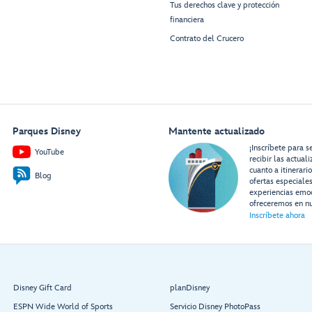
Tus derechos clave y protección
financiera
Contrato del Crucero
Parques Disney
Mantente actualizado
¡Inscríbete para s
YouTube
recibir las actual
cuanto a itinerari
Blog
ofertas especiale
experiencias emo
ofreceremos en nu
Inscríbete ahora
Disney Gift Card
planDisney
ESPN Wide World of Sports
Servicio Disney PhotoPass