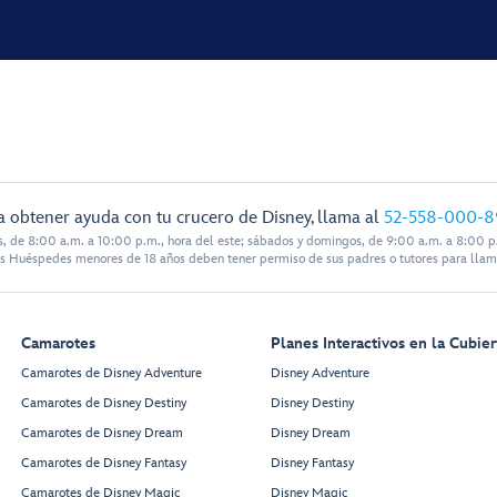
a obtener ayuda con tu crucero de Disney, llama al
52-558-000-8
s, de 8:00 a.m. a 10:00 p.m., hora del este; sábados y domingos, de 9:00 a.m. a 8:00 p.
s Huéspedes menores de 18 años deben tener permiso de sus padres o tutores para llam
Camarotes
Planes Interactivos en la Cubier
Camarotes de Disney Adventure
Disney Adventure
Camarotes de Disney Destiny
Disney Destiny
Camarotes de Disney Dream
Disney Dream
Camarotes de Disney Fantasy
Disney Fantasy
Camarotes de Disney Magic
Disney Magic