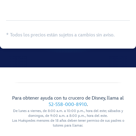
Browse list
* Todos los precios están sujetos a cambios sin aviso.
Para obtener ayuda con tu crucero de Disney, llama al
52-558-000-8910
.
De lunes a viernes, de 8:00 a.m. a 10:00 p.m., hora del este; sábados y
domingos, de 9:00 a.m. a 8:00 p.m., hora del este.
Los Huéspedes menores de 18 años deben tener permiso de sus padres o
tutores para llamar.