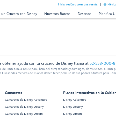
Iniciar sesión o crear una cuenta
México
n un Crucero con Disney
Nuestros Barcos
Destinos
Planifica 
a obtener ayuda con tu crucero de Disney, llama al
52-558-000-8
s, de 8:00 a.m. a 10:00 p.m., hora del este; sábados y domingos, de 9:00 a.m. a 8:00 p.
s Huéspedes menores de 18 años deben tener permiso de sus padres o tutores para llam
Camarotes
Planes Interactivos en la Cubier
Camarotes de Disney Adventure
Disney Adventure
Camarotes de Disney Destiny
Disney Destiny
Camarotes de Disney Dream
Disney Dream