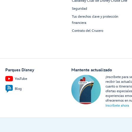
Castaway Club de Disney Cruise Line
Seguridad
Tus derechos clave y protección
financiera
Contrato del Crucero
Parques Disney
Mantente actualizado
¡Inscríbete para s
YouTube
recibir las actual
cuanto a itinerari
Blog
ofertas especiale
experiencias emo
ofreceremos en nu
Inscríbete ahora