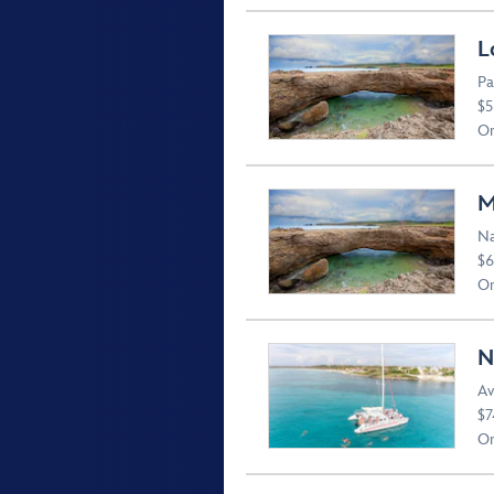
L
Pa
$5
Or
M
Na
$6
Or
N
Av
$7
Or