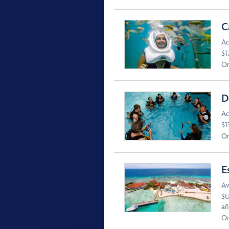
C
Ac
$1
Or
D
Ac
$1
Or
E
Av
$U
añ
Or