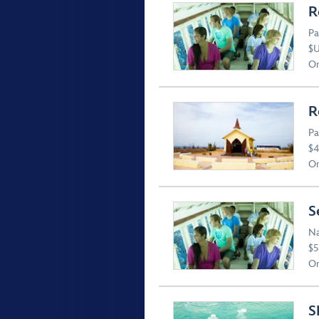
R
Pa
$U
Or
R
Pa
$4
Or
S
Na
$5
Or
S