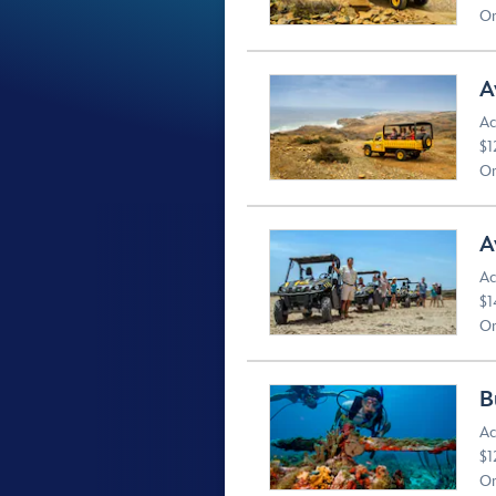
Or
A
Ac
$1
Or
A
Ac
$1
Or
B
Ac
$1
Or