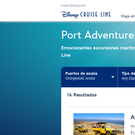
Visita Disney.com
Viaja e
Port Adventure
Emocionantes excursiones maríti
Line
Puertos de escala
Tipo de
Oranjestad, Aruba
Any Exp
Use the facet bar to narrow results. Selectio
16
Resultados
Browse list
A
Ac
$U