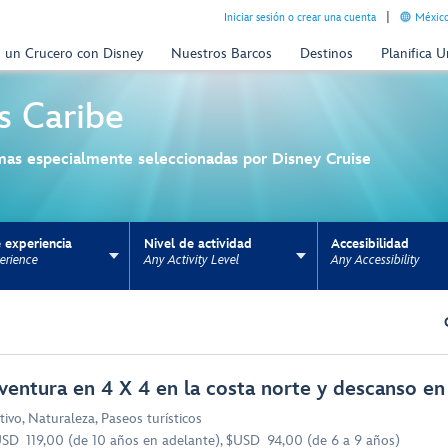
Iniciar sesión o crear una cuenta
México
n un Crucero con Disney
Nuestros Barcos
Destinos
Planifica 
s
Caribe
mas especialmente seleccionadas por Disney Cruise
 experiencia
Nivel de actividad
Accesibilidad
erience
Any Activity Level
Any Accessibility
ns update the URL for bookmarking.
ventura en 4 X 4 en la costa norte y descanso en
tivo
,
Naturaleza
,
Paseos turísticos
SD 119,00 (de 10 años en adelante), $USD 94,00 (de 6 a 9 años)