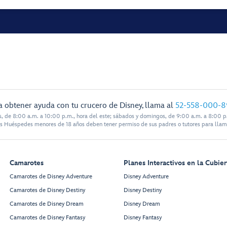
a obtener ayuda con tu crucero de Disney, llama al
52-558-000-8
s, de 8:00 a.m. a 10:00 p.m., hora del este; sábados y domingos, de 9:00 a.m. a 8:00 p.
s Huéspedes menores de 18 años deben tener permiso de sus padres o tutores para llam
Camarotes
Planes Interactivos en la Cubier
Camarotes de Disney Adventure
Disney Adventure
Camarotes de Disney Destiny
Disney Destiny
Camarotes de Disney Dream
Disney Dream
Camarotes de Disney Fantasy
Disney Fantasy