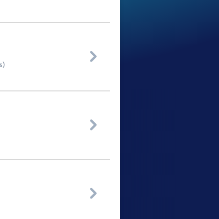

s)

