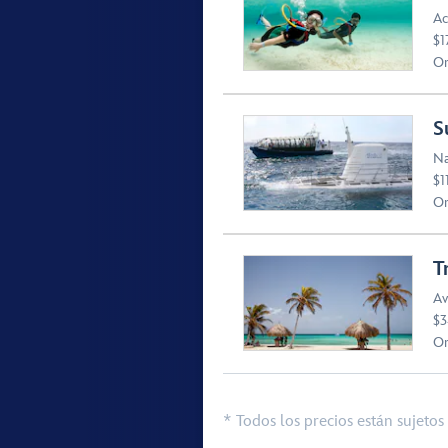
Ac
$1
Or
S
Na
$1
Or
T
Av
$3
Or
* Todos los precios están sujetos 