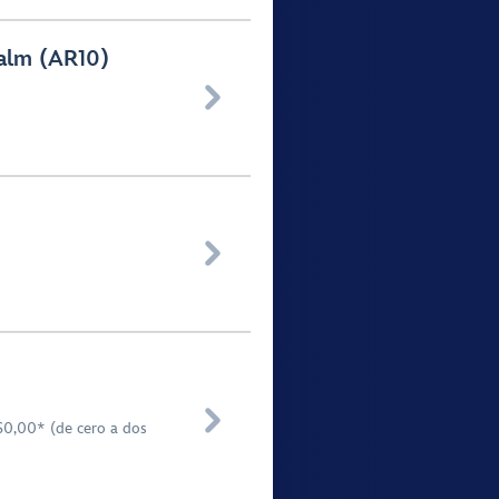
Palm (AR10)



$0,00* (de cero a dos