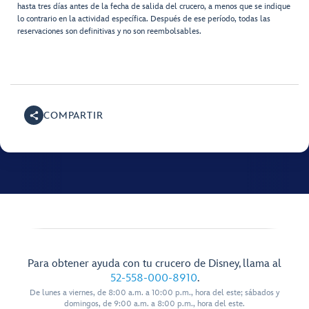
hasta tres días antes de la fecha de salida del crucero, a menos que se indique
lo contrario en la actividad específica. Después de ese período, todas las
reservaciones son definitivas y no son reembolsables.
COMPARTIR
Para obtener ayuda con tu crucero de Disney, llama al
52-558-000-8910
.
De lunes a viernes, de 8:00 a.m. a 10:00 p.m., hora del este; sábados y
domingos, de 9:00 a.m. a 8:00 p.m., hora del este.