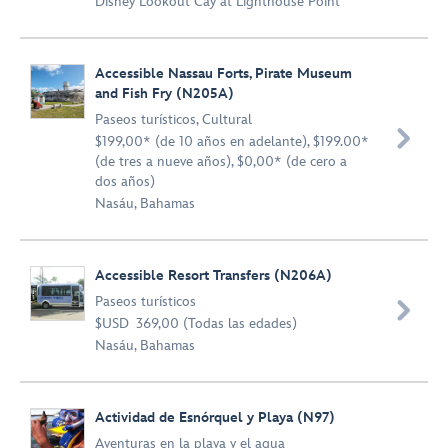
Disney Lookout Cay at Lighthouse Point
Accessible Nassau Forts, Pirate Museum
and Fish Fry (N205A)
Paseos turísticos
,
Cultural

$199,00* (de 10 años en adelante), $199.00*
(de tres a nueve años), $0,00* (de cero a
dos años)
Nasáu, Bahamas
Accessible Resort Transfers (N206A)
Paseos turísticos

$USD 369,00 (Todas las edades)
Nasáu, Bahamas
Actividad de Esnórquel y Playa (N97)
Aventuras en la playa y el agua