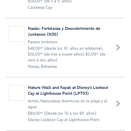
$54,00* (de 5 a 9 años)
Castaway Cay
Nasáu: Fortalezas y Descubrimiento de
Junkanoo (N30)
Paseos turísticos

$48,00* (desde los 10 años en adelante),
$36,00* (de tres a nueve años), $0,00* (de
cero a dos años)
Nasáu, Bahamas
Nature Walk and Kayak at Disney’s Lookout
Cay at Lighthouse Point (LPT03)
Activo
,
Naturaleza
,
Aventuras en la playa y el

agua
$84,00* (Desde los 10 a los 80 años)
Disney Lookout Cay at Lighthouse Point