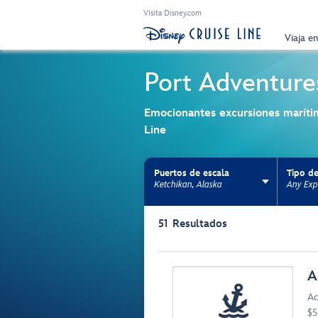
Visita Disney.com
Viaja e
Port Adventure
Emocionantes excursiones maríti
Line
Puertos de escala
Tipo de
Ketchikan, Alaska
Any Exp
Use the facet bar to narrow results. Selectio
51
Resultados
Browse list
A
Ac
$5