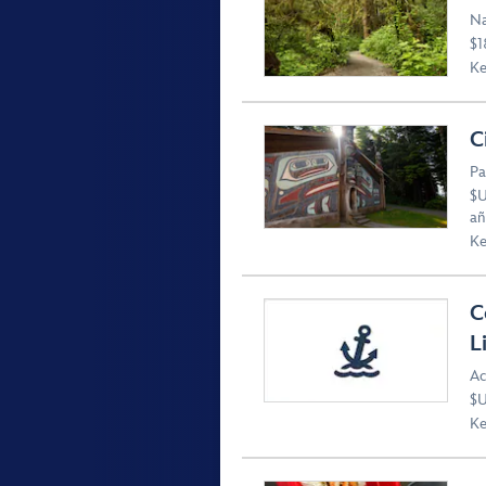
Na
$1
Ke
C
Pa
$U
añ
Ke
C
L
Ac
$U
Ke