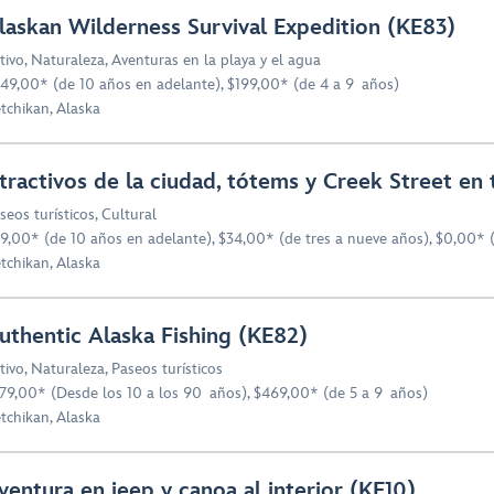
laskan Wilderness Survival Expedition (KE83)
tivo
,
Naturaleza
,
Aventuras en la playa y el agua
49,00* (de 10 años en adelante), $199,00* (de 4 a 9 años)
tchikan, Alaska
tractivos de la ciudad, tótems y Creek Street en
seos turísticos
,
Cultural
9,00* (de 10 años en adelante), $34,00* (de tres a nueve años), $0,00* 
tchikan, Alaska
uthentic Alaska Fishing (KE82)
tivo
,
Naturaleza
,
Paseos turísticos
79,00* (Desde los 10 a los 90 años), $469,00* (de 5 a 9 años)
tchikan, Alaska
ventura en jeep y canoa al interior (KE10)