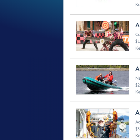
Ke
A
Cu
$U
Ke
A
Na
$2
Ke
A
Ac
$3
Ke