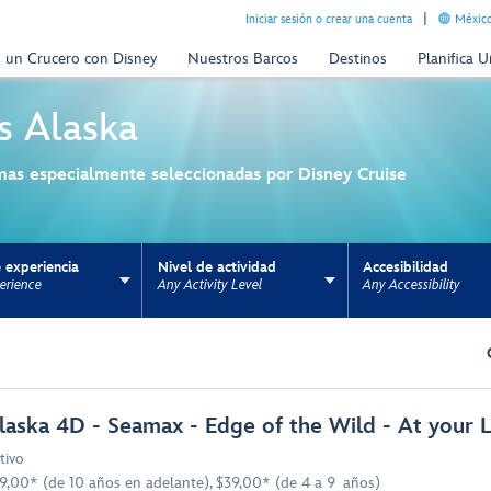
Iniciar sesión o crear una cuenta
México
n un Crucero con Disney
Nuestros Barcos
Destinos
Planifica 
s
Alaska
mas especialmente seleccionadas por Disney Cruise
 experiencia
Nivel de actividad
Accesibilidad
erience
Any Activity Level
Any Accessibility
ns update the URL for bookmarking.
laska 4D - Seamax - Edge of the Wild - At your 
tivo
9,00* (de 10 años en adelante), $39,00* (de 4 a 9 años)