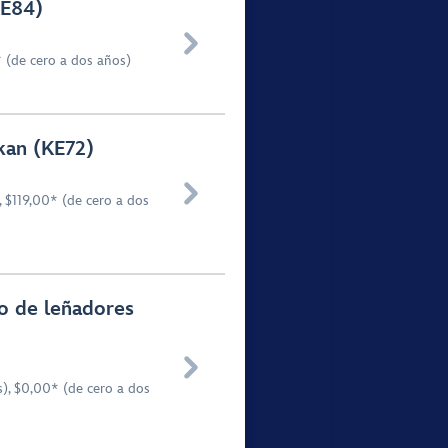
KE84)

 (de cero a dos años)
kan (KE72)

 $119,00* (de cero a dos
vo de leñadores

), $0,00* (de cero a dos