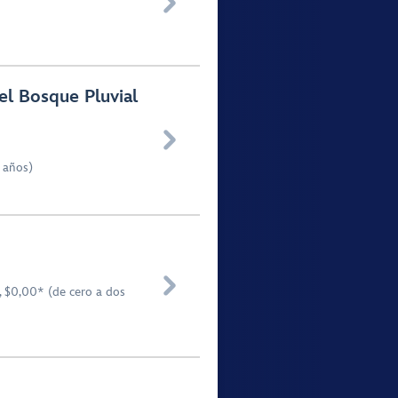

el Bosque Pluvial

 años)

, $0,00* (de cero a dos