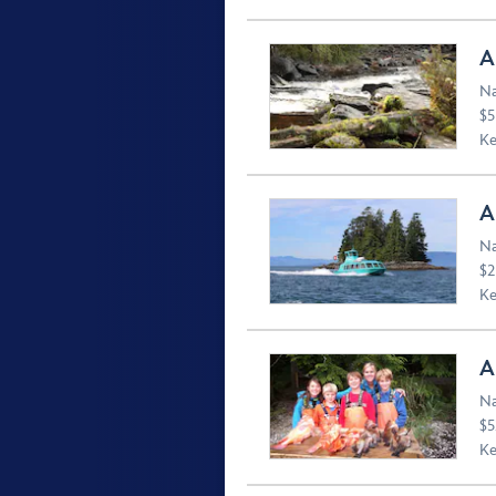
A
Na
$5
Ke
A
Na
$2
Ke
A
Na
$5
Ke