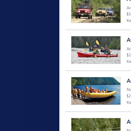
Ac
$3
Ke
A
Ac
$2
Ke
A
Na
$2
Ke
A
Na