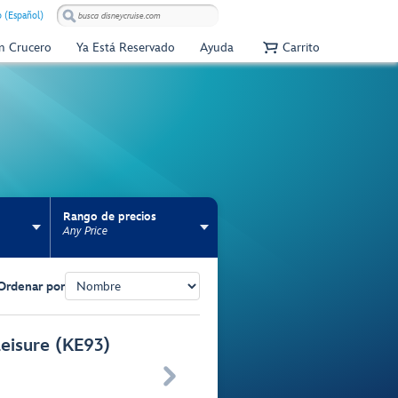
 (Español)
Un Crucero
Ya Está Reservado
Ayuda
Carrito
Rango de precios
Any Price
Ordenar por
Leisure (KE93)
