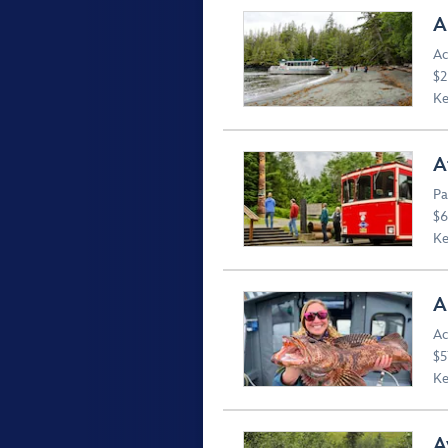
A
Ac
$2
Ke
A
Pa
$6
Ke
A
Ac
$5
Ke
A