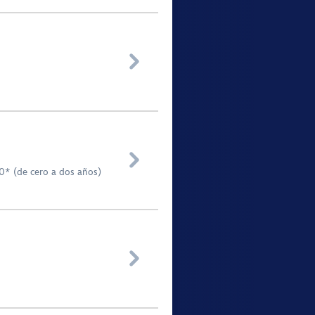


00* (de cero a dos años)
