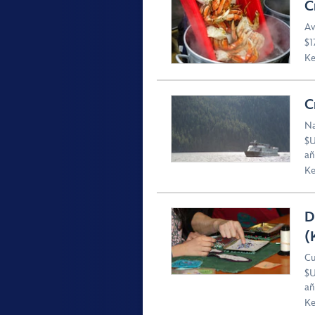
C
Av
$1
Ke
C
Na
$U
añ
Ke
D
(
Cu
$U
añ
Ke