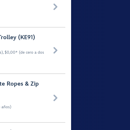

rolley (KE91)

), $0,00* (de cero a dos
te Ropes & Zip

e años)