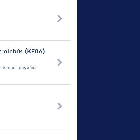

 trolebús (KE06)

(de cero a dos años)
