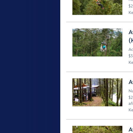
$2
Ke
A
(
Ac
$3
Ke
A
Na
$2
añ
Ke
A