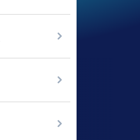

)

