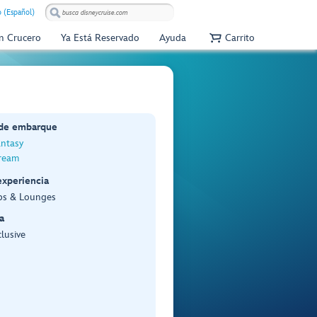
 (Español)
Un Crucero
Ya Está Reservado
Ayuda
Carrito
 de embarque
antasy
ream
experiencia
bs & Lounges
a
lusive