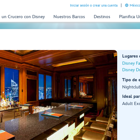
Iniciar sesión o crear una cuenta
México
n un Crucero con Disney
Nuestros Barcos
Destinos
Planifica 
Lugares
Disney F
Disney D
Tipo de 
Nightclu
Ideal par
Adult Exc