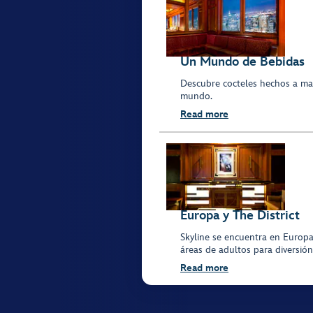
Un Mundo de Bebidas
Descubre cocteles hechos a ma
mundo.
Read more
Europa y The District
Skyline se encuentra en Europa
áreas de adultos para diversió
Read more