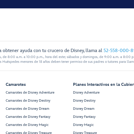
a obtener ayuda con tu crucero de Disney, llama al
52-558-000-8
s, de 8:00 a.m. a 10:00 p.m., hora del este; sábados y domingos, de 9:00 a.m. a 8:00 p.
s Huéspedes menores de 18 años deben tener permiso de sus padres o tutores para llam
Camarotes
Planes Interactivos en la Cubier
Camarotes de Disney Adventure
Disney Adventure
Camarotes de Disney Destiny
Disney Destiny
Camarotes de Disney Dream
Disney Dream
Camarotes de Disney Fantasy
Disney Fantasy
Camarotes de Disney Magic
Disney Magic
Camarotes de Disney Treasure
Disney Treasure