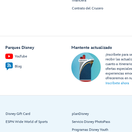
financiera
Contrato del Crucero
Parques Disney
Mantente actualizado
¡Inscríbete para s
YouTube
recibir las actual
cuanto a itinerari
Blog
ofertas especiale
experiencias emo
ofreceremos en nu
Inscríbete ahora
Disney Gift Card
planDisney
ESPN Wide World of Sports
Servicio Disney PhotoPass
Programas Disney Youth